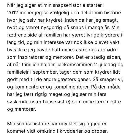
Når jeg siger at min snapsehistorie starter i
2012 mener jeg selvfølgelig den del af min historie
hvor jeg selv har krydret. Inden da har jeg smagt,
nydt og været nysgerrig på snaps i mange år. Min
fædrene side af familien har været ivrige krydrere i
lang tid, og min interesse var nok ikke blevet vakt
hvis ikke jeg havde haft mine fastre og farbrødre
som inspiratorer og mentorer. Det er stadig sådan,
at når familien holder julekomsammen 2. juledag og
familielejr i september, tager dem som krydrer lidt
godt med til de andre gæsters ganer. Så smager vi,
og kommenterer og komplimenterer. På den måde
har jeg lært rigtig meget og jeg ser min fars
søskende (især hans søstre) som mine læremestre
og mentorer.
Min snapsehistorie har udviklet sig og jeg er
kommet vidt omkring i krydderier og droger,